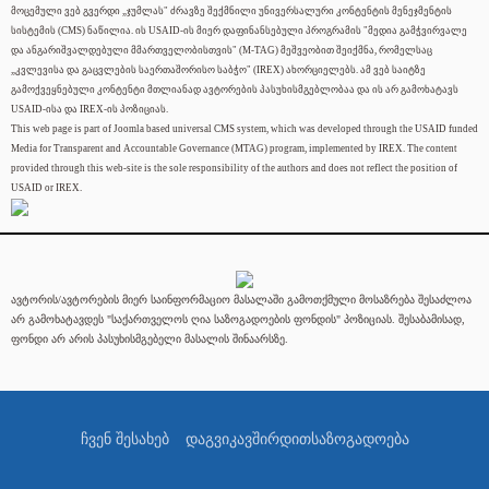
მოცემული ვებ გვერდი „ჯუმლას" ძრავზე შექმნილი უნივერსალური კონტენტის მენეჯმენტის
სისტემის (CMS) ნაწილია. ის USAID-ის მიერ დაფინანსებული პროგრამის "მედია გამჭვირვალე
და ანგარიშვალდებული მმართველობისთვის" (M-TAG) მეშვეობით შეიქმნა, რომელსაც
„კვლევისა და გაცვლების საერთაშორისო საბჭო" (IREX) ახორციელებს. ამ ვებ საიტზე
გამოქვეყნებული კონტენტი მთლიანად ავტორების პასუხისმგებლობაა და ის არ გამოხატავს
USAID-ისა და IREX-ის პოზიციას.
This web page is part of Joomla based universal CMS system, which was developed through the USAID funded
Media for Transparent and Accountable Governance (MTAG) program, implemented by IREX. The content
provided through this web-site is the sole responsibility of the authors and does not reflect the position of
USAID or IREX.
ავტორის/ავტორების მიერ საინფორმაციო მასალაში გამოთქმული მოსაზრება შესაძლოა
არ გამოხატავდეს "საქართველოს ღია საზოგადოების ფონდის" პოზიციას. შესაბამისად,
ფონდი არ არის პასუხისმგებელი მასალის შინაარსზე.
ჩვენ შესახებ
დაგვიკავშირდით
საზოგადოება