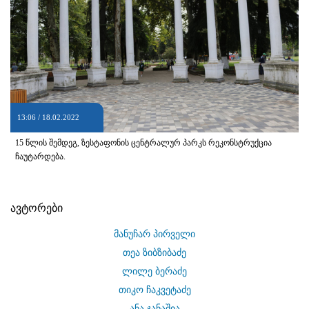
13:06 / 18.02.2022
15 წლის შემდეგ, ზესტაფონის ცენტრალურ პარკს რეკონსტრუქცია
ჩაუტარდება.
ავტორები
მანუჩარ პირველი
თეა ზიბზიბაძე
ლილე ბერაძე
თიკო ჩაკვეტაძე
ანა ჯანაშია