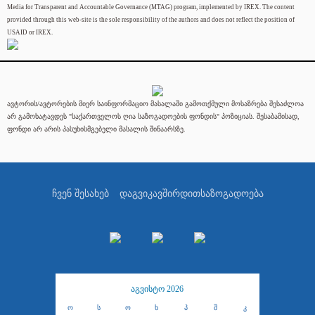
Media for Transparent and Accountable Governance (MTAG) program, implemented by IREX. The content
provided through this web-site is the sole responsibility of the authors and does not reflect the position of
USAID or IREX.
ავტორის/ავტორების მიერ საინფორმაციო მასალაში გამოთქმული მოსაზრება შესაძლოა
არ გამოხატავდეს "საქართველოს ღია საზოგადოების ფონდის" პოზიციას. შესაბამისად,
ფონდი არ არის პასუხისმგებელი მასალის შინაარსზე.
ჩვენ შესახებ
დაგვიკავშირდით
საზოგადოება
აგვისტო 2026
ო
ს
ო
ხ
პ
შ
კ