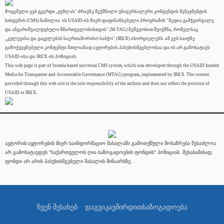
მოცემული ვებ გვერდი „ჯუმლას" ძრავზე შექმნილი უნივერსალური კონტენტის მენეჯმენტის
სისტემის (CMS) ნაწილია. ის USAID-ის მიერ დაფინანსებული პროგრამის "მედია გამჭვირვალე
და ანგარიშვალდებული მმართველობისთვის" (M-TAG) მეშვეობით შეიქმნა, რომელსაც
„კვლევისა და გაცვლების საერთაშორისო საბჭო" (IREX) ახორციელებს. ამ ვებ საიტზე
გამოქვეყნებული კონტენტი მთლიანად ავტორების პასუხისმგებლობაა და ის არ გამოხატავს
USAID-ისა და IREX-ის პოზიციას.
This web page is part of Joomla based universal CMS system, which was developed through the USAID funded
Media for Transparent and Accountable Governance (MTAG) program, implemented by IREX. The content
provided through this web-site is the sole responsibility of the authors and does not reflect the position of
USAID or IREX.
ავტორის/ავტორების მიერ საინფორმაციო მასალაში გამოთქმული მოსაზრება შესაძლოა
არ გამოხატავდეს "საქართველოს ღია საზოგადოების ფონდის" პოზიციას. შესაბამისად,
ფონდი არ არის პასუხისმგებელი მასალის შინაარსზე.
ჩვენ შესახებ
დაგვიკავშირდით
საზოგადოება