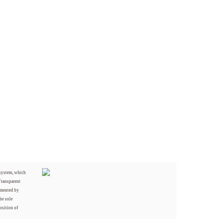
 system, which
Transparent
mented by
he sole
osition of