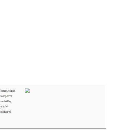
 system, which
Transparent
mented by
he sole
osition of