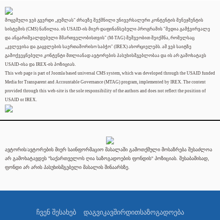
მოცემული ვებ გვერდი „ჯუმლას" ძრავზე შექმნილი უნივერსალური კონტენტის მენეჯმენტის
სისტემის (CMS) ნაწილია. ის USAID-ის მიერ დაფინანსებული პროგრამის "მედია გამჭვირვალე
და ანგარიშვალდებული მმართველობისთვის" (M-TAG) მეშვეობით შეიქმნა, რომელსაც
„კვლევისა და გაცვლების საერთაშორისო საბჭო" (IREX) ახორციელებს. ამ ვებ საიტზე
გამოქვეყნებული კონტენტი მთლიანად ავტორების პასუხისმგებლობაა და ის არ გამოხატავს
USAID-ისა და IREX-ის პოზიციას.
This web page is part of Joomla based universal CMS system, which was developed through the USAID funded
Media for Transparent and Accountable Governance (MTAG) program, implemented by IREX. The content
provided through this web-site is the sole responsibility of the authors and does not reflect the position of
USAID or IREX.
ავტორის/ავტორების მიერ საინფორმაციო მასალაში გამოთქმული მოსაზრება შესაძლოა
არ გამოხატავდეს "საქართველოს ღია საზოგადოების ფონდის" პოზიციას. შესაბამისად,
ფონდი არ არის პასუხისმგებელი მასალის შინაარსზე.
ჩვენ შესახებ
დაგვიკავშირდით
საზოგადოება