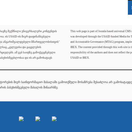
ძრავზე შექმნილი უნივერსალური კონტენტის
This web page is part of Joomla based universal CMS
ლია. ის USAID-ის მიერ დაფინანსებული
was developed through the USAID funded Media for 
 და ანგარიშვალდებული მმართველობისთვის"
and Accountable Governance (MTAG) program, imple
ელსაც „კვლევისა და გაცვლების
IREX. The content provided through this web-site is t
რციელებს. ამ ვებ საიტზე გამოქვეყნებული
responsibility of the authors and does not reflect the p
ასუხისმგებლობაა და ის არ გამოხატავს
USAID or IREX.
ტორების მიერ საინფორმაციო მასალაში გამოთქმული მოსაზრება შესაძლოა არ გამოხატავდეს
რის პასუხისმგებელი მასალის შინაარსზე.