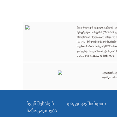
მოცემული ვებ გვერდი „ჯუმლას" 
მენეჯმენტის სისტემის (CMS) ნაწი
პროგრამის "მედია გამჭვირვალე
(M-TAG) მეშვეობით შეიქმნა, რომ
საერთაშორისო საბჭო" (IREX) ახო
კონტენტი მთლიანად ავტორების პ
USAID-ისა და IREX-ის პოზიციას.
ავტორის/ავ
ფონდი არ ა
ჩვენ შესახებ
დაგვიკავშირდით
საზოგადოება