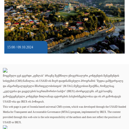
15:00 / 09.10.2024
მოცემული ვებ გვერდი „ჯუმლას" ძრავზე შექმნილი უნივერსალური კონტენტის მენეჯმენტის
სისტემის (CMS) ნაწილია. ის USAID-ის მიერ დაფინანსებული პროგრამის "მედია გამჭვირვალე
და ანგარიშვალდებული მმართველობისთვის" (M-TAG) მეშვეობით შეიქმნა, რომელსაც
„კვლევისა და გაცვლების საერთაშორისო საბჭო" (IREX) ახორციელებს. ამ ვებ საიტზე
გამოქვეყნებული კონტენტი მთლიანად ავტორების პასუხისმგებლობაა და ის არ გამოხატავს
USAID-ისა და IREX-ის პოზიციას.
This web page is part of Joomla based universal CMS system, which was developed through the USAID funded
Media for Transparent and Accountable Governance (MTAG) program, implemented by IREX. The content
provided through this web-site is the sole responsibility of the authors and does not reflect the position of
USAID or IREX.