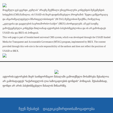
მოცემული ვებ გვერდი „ჯუმლას" ძრავზე შექმნილი უნივერსალური კონტენტის მენეჯმენტის
სისტემის (CMS) ნაწილია. ის USAID-ის მიერ დაფინანსებული პროგრამის "მედია გამჭვირვალე
და ანგარიშვალდებული მმართველობისთვის" (M-TAG) მეშვეობით შეიქმნა, რომელსაც
„კვლევისა და გაცვლების საერთაშორისო საბჭო" (IREX) ახორციელებს. ამ ვებ საიტზე
გამოქვეყნებული კონტენტი მთლიანად ავტორების პასუხისმგებლობაა და ის არ გამოხატავს
USAID-ისა და IREX-ის პოზიციას.
This web page is part of Joomla based universal CMS system, which was developed through the USAID funded
Media for Transparent and Accountable Governance (MTAG) program, implemented by IREX. The content
provided through this web-site is the sole responsibility of the authors and does not reflect the position of
USAID or IREX.
ავტორის/ავტორების მიერ საინფორმაციო მასალაში გამოთქმული მოსაზრება შესაძლოა
არ გამოხატავდეს "საქართველოს ღია საზოგადოების ფონდის" პოზიციას. შესაბამისად,
ფონდი არ არის პასუხისმგებელი მასალის შინაარსზე.
ჩვენ შესახებ
დაგვიკავშირდით
საზოგადოება