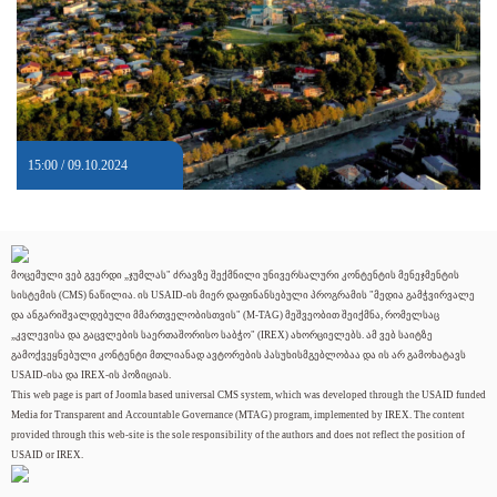
15:00 / 09.10.2024
მოცემული ვებ გვერდი „ჯუმლას" ძრავზე შექმნილი უნივერსალური კონტენტის მენეჯმენტის
სისტემის (CMS) ნაწილია. ის USAID-ის მიერ დაფინანსებული პროგრამის "მედია გამჭვირვალე
და ანგარიშვალდებული მმართველობისთვის" (M-TAG) მეშვეობით შეიქმნა, რომელსაც
„კვლევისა და გაცვლების საერთაშორისო საბჭო" (IREX) ახორციელებს. ამ ვებ საიტზე
გამოქვეყნებული კონტენტი მთლიანად ავტორების პასუხისმგებლობაა და ის არ გამოხატავს
USAID-ისა და IREX-ის პოზიციას.
This web page is part of Joomla based universal CMS system, which was developed through the USAID funded
Media for Transparent and Accountable Governance (MTAG) program, implemented by IREX. The content
provided through this web-site is the sole responsibility of the authors and does not reflect the position of
USAID or IREX.