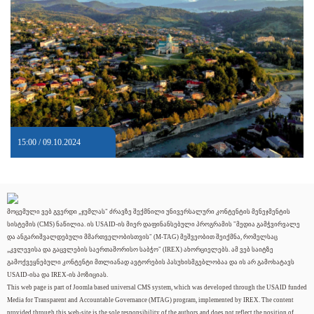
15:00 / 09.10.2024
მოცემული ვებ გვერდი „ჯუმლას" ძრავზე შექმნილი უნივერსალური კონტენტის მენეჯმენტის
სისტემის (CMS) ნაწილია. ის USAID-ის მიერ დაფინანსებული პროგრამის "მედია გამჭვირვალე
და ანგარიშვალდებული მმართველობისთვის" (M-TAG) მეშვეობით შეიქმნა, რომელსაც
„კვლევისა და გაცვლების საერთაშორისო საბჭო" (IREX) ახორციელებს. ამ ვებ საიტზე
გამოქვეყნებული კონტენტი მთლიანად ავტორების პასუხისმგებლობაა და ის არ გამოხატავს
USAID-ისა და IREX-ის პოზიციას.
This web page is part of Joomla based universal CMS system, which was developed through the USAID funded
Media for Transparent and Accountable Governance (MTAG) program, implemented by IREX. The content
provided through this web-site is the sole responsibility of the authors and does not reflect the position of