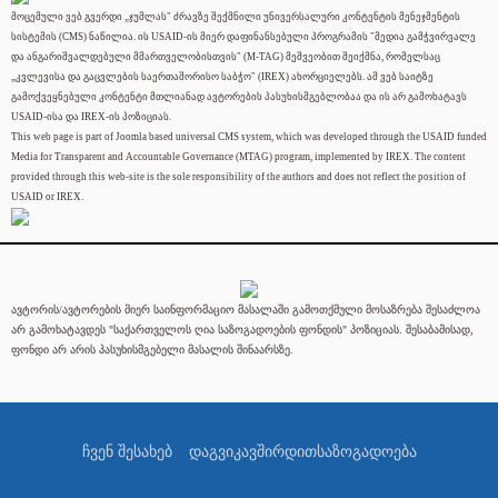
მოცემული ვებ გვერდი „ჯუმლას" ძრავზე შექმნილი უნივერსალური კონტენტის მენეჯმენტის
სისტემის (CMS) ნაწილია. ის USAID-ის მიერ დაფინანსებული პროგრამის "მედია გამჭვირვალე
და ანგარიშვალდებული მმართველობისთვის" (M-TAG) მეშვეობით შეიქმნა, რომელსაც
„კვლევისა და გაცვლების საერთაშორისო საბჭო" (IREX) ახორციელებს. ამ ვებ საიტზე
გამოქვეყნებული კონტენტი მთლიანად ავტორების პასუხისმგებლობაა და ის არ გამოხატავს
USAID-ისა და IREX-ის პოზიციას.
This web page is part of Joomla based universal CMS system, which was developed through the USAID funded
Media for Transparent and Accountable Governance (MTAG) program, implemented by IREX. The content
provided through this web-site is the sole responsibility of the authors and does not reflect the position of
USAID or IREX.
ავტორის/ავტორების მიერ საინფორმაციო მასალაში გამოთქმული მოსაზრება შესაძლოა
არ გამოხატავდეს "საქართველოს ღია საზოგადოების ფონდის" პოზიციას. შესაბამისად,
ფონდი არ არის პასუხისმგებელი მასალის შინაარსზე.
ჩვენ შესახებ
დაგვიკავშირდით
საზოგადოება