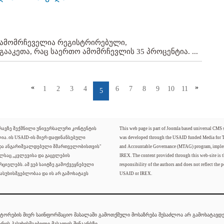
561 ამომრჩეველია რეგისტრირებული,
გააკეთა, რაც საერთო ამომრჩევლის 35 პროცენტია. ...
«
»
1
2
3
4
6
7
8
9
10
11
5
ძრავზე შექმნილი უნივერსალური კონტენტის
This web page is part of Joomla based universal CMS
ლია. ის USAID-ის მიერ დაფინანსებული
was developed through the USAID funded Media for 
 და ანგარიშვალდებული მმართველობისთვის"
and Accountable Governance (MTAG) program, imple
ელსაც „კვლევისა და გაცვლების
IREX. The content provided through this web-site is t
რციელებს. ამ ვებ საიტზე გამოქვეყნებული
responsibility of the authors and does not reflect the p
ასუხისმგებლობაა და ის არ გამოხატავს
USAID or IREX.
ტორების მიერ საინფორმაციო მასალაში გამოთქმული მოსაზრება შესაძლოა არ გამოხატავდეს
რის პასუხისმგებელი მასალის შინაარსზე.