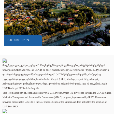
15:00 / 09.10.2024
მოცემული ვებ გვერდი „ჯუმლას" ძრავზე შექმნილი უნივერსალური კონტენტის მენეჯმენტის
სისტემის (CMS) ნაწილია. ის USAID-ის მიერ დაფინანსებული პროგრამის "მედია გამჭვირვალე
და ანგარიშვალდებული მმართველობისთვის" (M-TAG) მეშვეობით შეიქმნა, რომელსაც
„კვლევისა და გაცვლების საერთაშორისო საბჭო" (IREX) ახორციელებს. ამ ვებ საიტზე
გამოქვეყნებული კონტენტი მთლიანად ავტორების პასუხისმგებლობაა და ის არ გამოხატავს
USAID-ისა და IREX-ის პოზიციას.
This web page is part of Joomla based universal CMS system, which was developed through the USAID funded
Media for Transparent and Accountable Governance (MTAG) program, implemented by IREX. The content
provided through this web-site is the sole responsibility of the authors and does not reflect the position of
USAID or IREX.