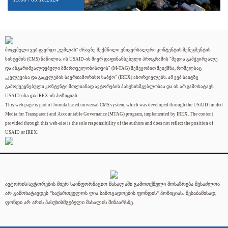
მოცემული ვებ გვერდი „ჯუმლას" ძრავზე შექმნილი უნივერსალური კონტენტის მენეჯმენტის
სისტემის (CMS) ნაწილია. ის USAID-ის მიერ დაფინანსებული პროგრამის "მედია გამჭვირვალე
და ანგარიშვალდებული მმართველობისთვის" (M-TAG) მეშვეობით შეიქმნა, რომელსაც
„კვლევისა და გაცვლების საერთაშორისო საბჭო" (IREX) ახორციელებს. ამ ვებ საიტზე
გამოქვეყნებული კონტენტი მთლიანად ავტორების პასუხისმგებლობაა და ის არ გამოხატავს
USAID-ისა და IREX-ის პოზიციას.
This web page is part of Joomla based universal CMS system, which was developed through the USAID funded
Media for Transparent and Accountable Governance (MTAG) program, implemented by IREX. The content
provided through this web-site is the sole responsibility of the authors and does not reflect the position of
USAID or IREX.
ავტორის/ავტორების მიერ საინფორმაციო მასალაში გამოთქმული მოსაზრება შესაძლოა
არ გამოხატავდეს "საქართველოს ღია საზოგადოების ფონდის" პოზიციას. შესაბამისად,
ფონდი არ არის პასუხისმგებელი მასალის შინაარსზე.