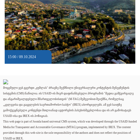
15:00 / 09.10.2024
მოცემული ვებ გვერდი „ჯუმლას" ძრავზე შექმნილი უნივერსალური კონტენტის მენეჯმენტის
სისტემის (CMS) ნაწილია. ის USAID-ის მიერ დაფინანსებული პროგრამის "მედია გამჭვირვალე
და ანგარიშვალდებული მმართველობისთვის" (M-TAG) მეშვეობით შეიქმნა, რომელსაც
„კვლევისა და გაცვლების საერთაშორისო საბჭო" (IREX) ახორციელებს. ამ ვებ საიტზე
გამოქვეყნებული კონტენტი მთლიანად ავტორების პასუხისმგებლობაა და ის არ გამოხატავს
USAID-ისა და IREX-ის პოზიციას.
This web page is part of Joomla based universal CMS system, which was developed through the USAID funded
Media for Transparent and Accountable Governance (MTAG) program, implemented by IREX. The content
provided through this web-site is the sole responsibility of the authors and does not reflect the position of
USAID or IREX.