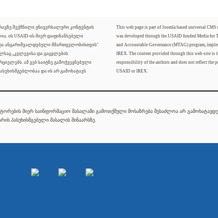
ძრავზე შექმნილი უნივერსალური კონტენტის
This web page is part of Joomla based universal CMS
ლია. ის USAID-ის მიერ დაფინანსებული
was developed through the USAID funded Media for 
 და ანგარიშვალდებული მმართველობისთვის"
and Accountable Governance (MTAG) program, imple
ელსაც „კვლევისა და გაცვლების
IREX. The content provided through this web-site is t
რციელებს. ამ ვებ საიტზე გამოქვეყნებული
responsibility of the authors and does not reflect the p
ასუხისმგებლობაა და ის არ გამოხატავს
USAID or IREX.
ტორების მიერ საინფორმაციო მასალაში გამოთქმული მოსაზრება შესაძლოა არ გამოხატავდეს
რის პასუხისმგებელი მასალის შინაარსზე.