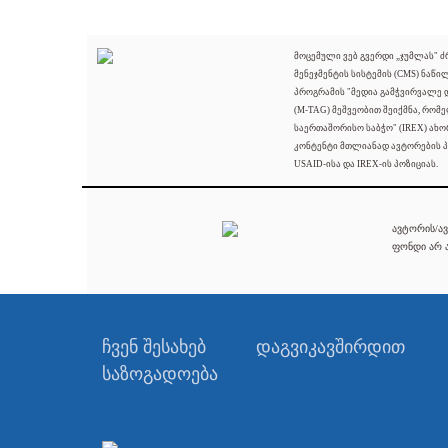
მოცემული ვებ გვერდი „ჯუმლას" 
მენეჯმენტის სისტემის (CMS) ნაწი
პროგრამის "მედია გამჭვირვალე
(M-TAG) მეშვეობით შეიქმნა, რომ
საერთაშორისო საბჭო" (IREX) ახო
კონტენტი მთლიანად ავტორების პ
USAID-ისა და IREX-ის პოზიციას.
ავტორის/ავ
ფონდი არ ა
ჩვენ შესახებ
დაგვიკავშირდით
საზოგადოება