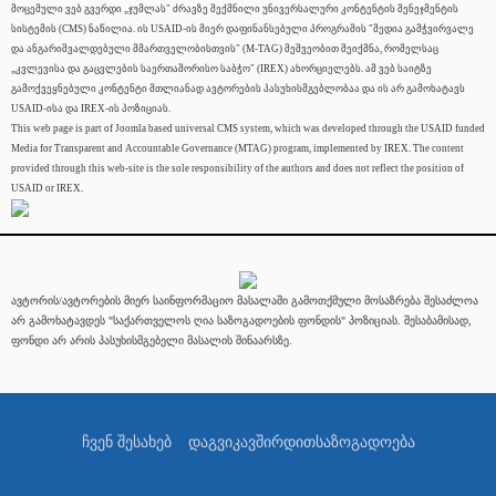
მოცემული ვებ გვერდი „ჯუმლას" ძრავზე შექმნილი უნივერსალური კონტენტის მენეჯმენტის
სისტემის (CMS) ნაწილია. ის USAID-ის მიერ დაფინანსებული პროგრამის "მედია გამჭვირვალე
და ანგარიშვალდებული მმართველობისთვის" (M-TAG) მეშვეობით შეიქმნა, რომელსაც
„კვლევისა და გაცვლების საერთაშორისო საბჭო" (IREX) ახორციელებს. ამ ვებ საიტზე
გამოქვეყნებული კონტენტი მთლიანად ავტორების პასუხისმგებლობაა და ის არ გამოხატავს
USAID-ისა და IREX-ის პოზიციას.
This web page is part of Joomla based universal CMS system, which was developed through the USAID funded
Media for Transparent and Accountable Governance (MTAG) program, implemented by IREX. The content
provided through this web-site is the sole responsibility of the authors and does not reflect the position of
USAID or IREX.
ავტორის/ავტორების მიერ საინფორმაციო მასალაში გამოთქმული მოსაზრება შესაძლოა
არ გამოხატავდეს "საქართველოს ღია საზოგადოების ფონდის" პოზიციას. შესაბამისად,
ფონდი არ არის პასუხისმგებელი მასალის შინაარსზე.
ჩვენ შესახებ
დაგვიკავშირდით
საზოგადოება