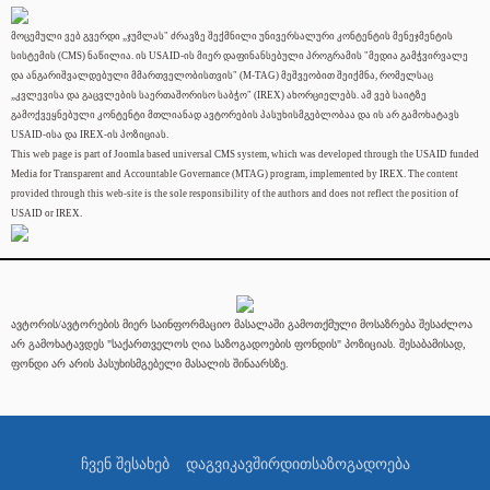
მოცემული ვებ გვერდი „ჯუმლას" ძრავზე შექმნილი უნივერსალური კონტენტის მენეჯმენტის
სისტემის (CMS) ნაწილია. ის USAID-ის მიერ დაფინანსებული პროგრამის "მედია გამჭვირვალე
და ანგარიშვალდებული მმართველობისთვის" (M-TAG) მეშვეობით შეიქმნა, რომელსაც
„კვლევისა და გაცვლების საერთაშორისო საბჭო" (IREX) ახორციელებს. ამ ვებ საიტზე
გამოქვეყნებული კონტენტი მთლიანად ავტორების პასუხისმგებლობაა და ის არ გამოხატავს
USAID-ისა და IREX-ის პოზიციას.
This web page is part of Joomla based universal CMS system, which was developed through the USAID funded
Media for Transparent and Accountable Governance (MTAG) program, implemented by IREX. The content
provided through this web-site is the sole responsibility of the authors and does not reflect the position of
USAID or IREX.
ავტორის/ავტორების მიერ საინფორმაციო მასალაში გამოთქმული მოსაზრება შესაძლოა
არ გამოხატავდეს "საქართველოს ღია საზოგადოების ფონდის" პოზიციას. შესაბამისად,
ფონდი არ არის პასუხისმგებელი მასალის შინაარსზე.
ჩვენ შესახებ
დაგვიკავშირდით
საზოგადოება