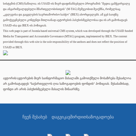
სისტემის (CMS) ნაწილია. ის USAID-ის მიერ დაფინანსებული პროგრამის "მედია გამჭვირვალე
და ანგარიშვალდებული მმართველობისთვის" (M-TAG) მეშვეობით შეიქმნა, რომელსაც
„კვლევისა და გაცვლების საერთაშორისო საბჭო" (IREX) ახორციელებს. ამ ვებ საიტზე
გამოქვეყნებული კონტენტი მთლიანად ავტორების პასუხისმგებლობაა და ის არ გამოხატავს
USAID-ისა და IREX-ის პოზიციას.
This web page is part of Joomla based universal CMS system, which was developed through the USAID funded
Media for Transparent and Accountable Governance (MTAG) program, implemented by IREX. The content
provided through this web-site is the sole responsibility of the authors and does not reflect the position of
USAID or IREX.
ავტორის/ავტორების მიერ საინფორმაციო მასალაში გამოთქმული მოსაზრება შესაძლოა
არ გამოხატავდეს "საქართველოს ღია საზოგადოების ფონდის" პოზიციას. შესაბამისად,
ფონდი არ არის პასუხისმგებელი მასალის შინაარსზე.
ჩვენ შესახებ
დაგვიკავშირდით
საზოგადოება