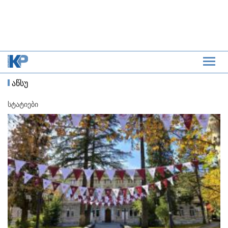
აწსუ
სტატიები