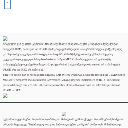
»
მოცემული ვებ გვერდი „ჯუმლას" ძრავზე შექმნილი უნივერსალური კონტენტის მენეჯმენტის
სისტემის (CMS) ნაწილია. ის USAID-ის მიერ დაფინანსებული პროგრამის "მედია გამჭვირვალე
და ანგარიშვალდებული მმართველობისთვის" (M-TAG) მეშვეობით შეიქმნა, რომელსაც
„კვლევისა და გაცვლების საერთაშორისო საბჭო" (IREX) ახორციელებს. ამ ვებ საიტზე
გამოქვეყნებული კონტენტი მთლიანად ავტორების პასუხისმგებლობაა და ის არ გამოხატავს
USAID-ისა და IREX-ის პოზიციას.
This web page is part of Joomla based universal CMS system, which was developed through the USAID funded
Media for Transparent and Accountable Governance (MTAG) program, implemented by IREX. The content
provided through this web-site is the sole responsibility of the authors and does not reflect the position of
USAID or IREX.
ავტორის/ავტორების მიერ საინფორმაციო მასალაში გამოთქმული მოსაზრება შესაძლოა
არ გამოხატავდეს "საქართველოს ღია საზოგადოების ფონდის" პოზიციას. შესაბამისად,