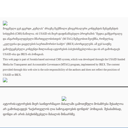
მოცემული ვებ გვერდი „ჯუმლას" ძრავზე შექმნილი უნივერსალური კონტენტის მენეჯმენტის
სისტემის (CMS) ნაწილია. ის USAID-ის მიერ დაფინანსებული პროგრამის "მედია გამჭვირვალე
და ანგარიშვალდებული მმართველობისთვის" (M-TAG) მეშვეობით შეიქმნა, რომელსაც
„კვლევისა და გაცვლების საერთაშორისო საბჭო" (IREX) ახორციელებს. ამ ვებ საიტზე
გამოქვეყნებული კონტენტი მთლიანად ავტორების პასუხისმგებლობაა და ის არ გამოხატავს
USAID-ისა და IREX-ის პოზიციას.
This web page is part of Joomla based universal CMS system, which was developed through the USAID funded
Media for Transparent and Accountable Governance (MTAG) program, implemented by IREX. The content
provided through this web-site is the sole responsibility of the authors and does not reflect the position of
USAID or IREX.
ავტორის/ავტორების მიერ საინფორმაციო მასალაში გამოთქმული მოსაზრება შესაძლოა
არ გამოხატავდეს "საქართველოს ღია საზოგადოების ფონდის" პოზიციას. შესაბამისად,
ფონდი არ არის პასუხისმგებელი მასალის შინაარსზე.