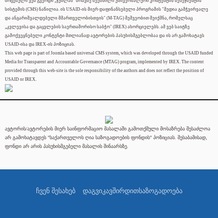
მოცემული ვებ გვერდი „ჯუმლას" ძრავზე შექმნილი უნივერსალური კონტენტის მენეჯმენტის
სისტემის (CMS) ნაწილია. ის USAID-ის მიერ დაფინანსებული პროგრამის "მედია გამჭვირვალე
და ანგარიშვალდებული მმართველობისთვის" (M-TAG) მეშვეობით შეიქმნა, რომელსაც
„კვლევისა და გაცვლების საერთაშორისო საბჭო" (IREX) ახორციელებს. ამ ვებ საიტზე
გამოქვეყნებული კონტენტი მთლიანად ავტორების პასუხისმგებლობაა და ის არ გამოხატავს
USAID-ისა და IREX-ის პოზიციას.
This web page is part of Joomla based universal CMS system, which was developed through the USAID funded
Media for Transparent and Accountable Governance (MTAG) program, implemented by IREX. The content
provided through this web-site is the sole responsibility of the authors and does not reflect the position of
USAID or IREX.
ავტორის/ავტორების მიერ საინფორმაციო მასალაში გამოთქმული მოსაზრება შესაძლოა
არ გამოხატავდეს "საქართველოს ღია საზოგადოების ფონდის" პოზიციას. შესაბამისად,
ფონდი არ არის პასუხისმგებელი მასალის შინაარსზე.
ჩვენ შესახებ
დაგვიკავშირდით
საზოგადოება