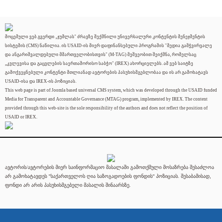
მოცემული ვებ გვერდი „ჯუმლას" ძრავზე შექმნილი უნივერსალური კონტენტის მენეჯმენტის
სისტემის (CMS) ნაწილია. ის USAID-ის მიერ დაფინანსებული პროგრამის "მედია გამჭვირვალე
და ანგარიშვალდებული მმართველობისთვის" (M-TAG) მეშვეობით შეიქმნა, რომელსაც
„კვლევისა და გაცვლების საერთაშორისო საბჭო" (IREX) ახორციელებს. ამ ვებ საიტზე
გამოქვეყნებული კონტენტი მთლიანად ავტორების პასუხისმგებლობაა და ის არ გამოხატავს
USAID-ისა და IREX-ის პოზიციას.
This web page is part of Joomla based universal CMS system, which was developed through the USAID funded
Media for Transparent and Accountable Governance (MTAG) program, implemented by IREX. The content
provided through this web-site is the sole responsibility of the authors and does not reflect the position of
USAID or IREX.
ავტორის/ავტორების მიერ საინფორმაციო მასალაში გამოთქმული მოსაზრება შესაძლოა
არ გამოხატავდეს "საქართველოს ღია საზოგადოების ფონდის" პოზიციას. შესაბამისად,
ფონდი არ არის პასუხისმგებელი მასალის შინაარსზე.