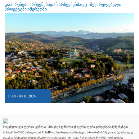
დაპირებები არჩევნებიდან არჩევნებმადე - შეუსრულებელი
პროექტები იმერეთში
15:00 / 09.10.2024
მოცემული ვებ გვერდი „ჯუმლას" ძრავზე შექმნილი უნივერსალური კონტენტის მენეჯმენტის
სისტემის (CMS) ნაწილია. ის USAID-ის მიერ დაფინანსებული პროგრამის "მედია გამჭვირვალე
და ანგარიშვალდებული მმართველობისთვის" (M-TAG) მეშვეობით შეიქმნა, რომელსაც