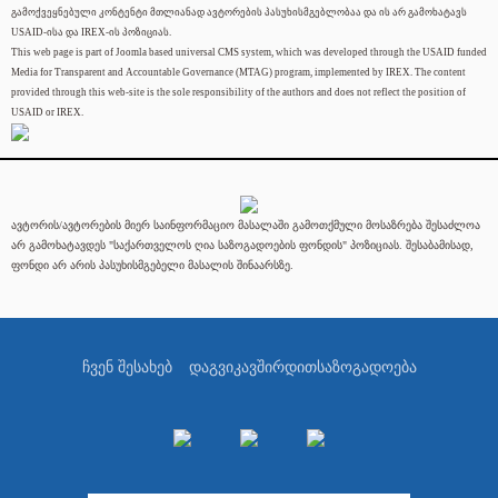
გამოქვეყნებული კონტენტი მთლიანად ავტორების პასუხისმგებლობაა და ის არ გამოხატავს
USAID-ისა და IREX-ის პოზიციას.
This web page is part of Joomla based universal CMS system, which was developed through the USAID funded
Media for Transparent and Accountable Governance (MTAG) program, implemented by IREX. The content
provided through this web-site is the sole responsibility of the authors and does not reflect the position of
USAID or IREX.
ავტორის/ავტორების მიერ საინფორმაციო მასალაში გამოთქმული მოსაზრება შესაძლოა
არ გამოხატავდეს "საქართველოს ღია საზოგადოების ფონდის" პოზიციას. შესაბამისად,
ფონდი არ არის პასუხისმგებელი მასალის შინაარსზე.
ჩვენ შესახებ
დაგვიკავშირდით
საზოგადოება