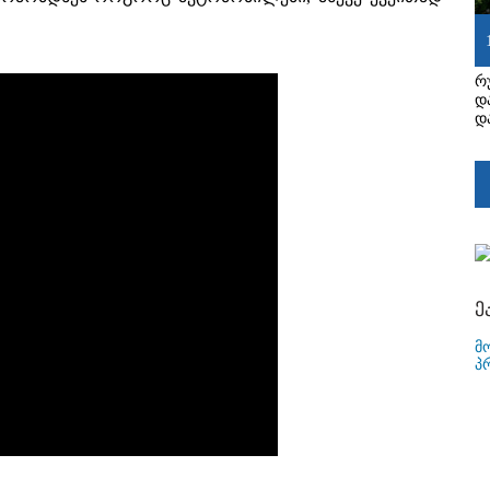
რ
დ
დ
ე
მ
პ