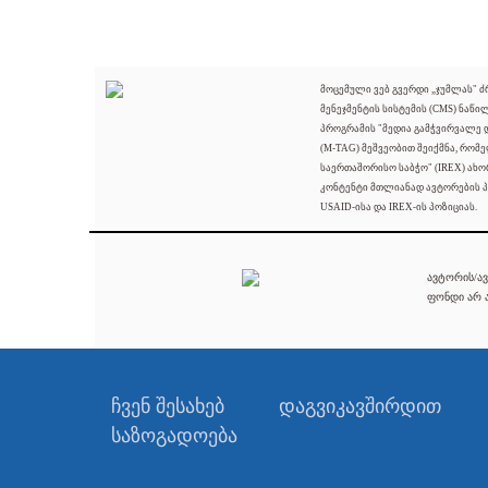
მოცემული ვებ გვერდი „ჯუმლას" 
მენეჯმენტის სისტემის (CMS) ნაწი
პროგრამის "მედია გამჭვირვალე
(M-TAG) მეშვეობით შეიქმნა, რომ
საერთაშორისო საბჭო" (IREX) ახო
კონტენტი მთლიანად ავტორების პ
USAID-ისა და IREX-ის პოზიციას.
ავტორის/ავ
ფონდი არ ა
ჩვენ შესახებ
დაგვიკავშირდით
საზოგადოება