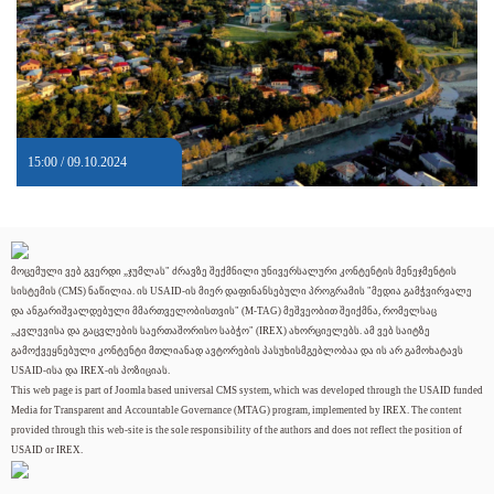
15:00 / 09.10.2024
მოცემული ვებ გვერდი „ჯუმლას" ძრავზე შექმნილი უნივერსალური კონტენტის მენეჯმენტის
სისტემის (CMS) ნაწილია. ის USAID-ის მიერ დაფინანსებული პროგრამის "მედია გამჭვირვალე
და ანგარიშვალდებული მმართველობისთვის" (M-TAG) მეშვეობით შეიქმნა, რომელსაც
„კვლევისა და გაცვლების საერთაშორისო საბჭო" (IREX) ახორციელებს. ამ ვებ საიტზე
გამოქვეყნებული კონტენტი მთლიანად ავტორების პასუხისმგებლობაა და ის არ გამოხატავს
USAID-ისა და IREX-ის პოზიციას.
This web page is part of Joomla based universal CMS system, which was developed through the USAID funded
Media for Transparent and Accountable Governance (MTAG) program, implemented by IREX. The content
provided through this web-site is the sole responsibility of the authors and does not reflect the position of
USAID or IREX.