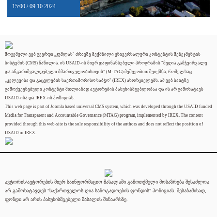
15:00 / 09.10.2024
მოცემული ვებ გვერდი „ჯუმლას" ძრავზე შექმნილი უნივერსალური კონტენტის მენეჯმენტის
სისტემის (CMS) ნაწილია. ის USAID-ის მიერ დაფინანსებული პროგრამის "მედია გამჭვირვალე
და ანგარიშვალდებული მმართველობისთვის" (M-TAG) მეშვეობით შეიქმნა, რომელსაც
„კვლევისა და გაცვლების საერთაშორისო საბჭო" (IREX) ახორციელებს. ამ ვებ საიტზე
გამოქვეყნებული კონტენტი მთლიანად ავტორების პასუხისმგებლობაა და ის არ გამოხატავს
USAID-ისა და IREX-ის პოზიციას.
This web page is part of Joomla based universal CMS system, which was developed through the USAID funded
Media for Transparent and Accountable Governance (MTAG) program, implemented by IREX. The content
provided through this web-site is the sole responsibility of the authors and does not reflect the position of
USAID or IREX.
ავტორის/ავტორების მიერ საინფორმაციო მასალაში გამოთქმული მოსაზრება შესაძლოა
არ გამოხატავდეს "საქართველოს ღია საზოგადოების ფონდის" პოზიციას. შესაბამისად,
ფონდი არ არის პასუხისმგებელი მასალის შინაარსზე.