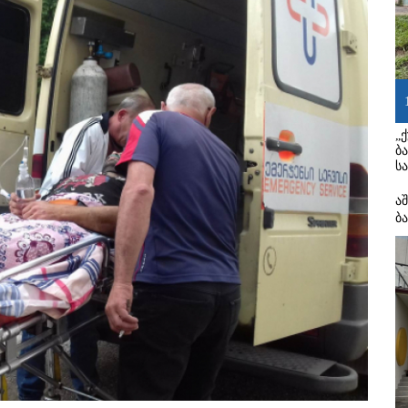
„
ბ
ს
ა
ბ