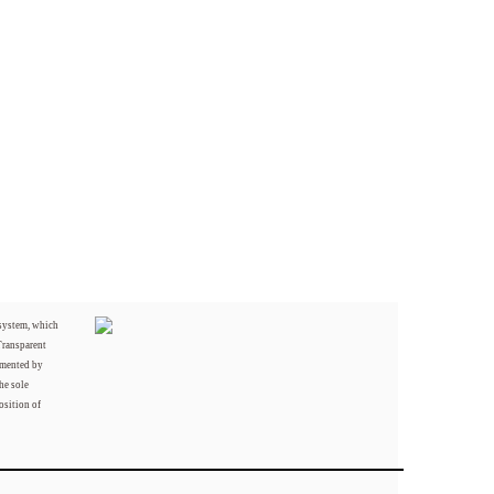
 system, which
Transparent
mented by
he sole
osition of