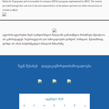
Media for Transparent and Accountable Governance (MTAG) program, implemented by IREX. The content
provided through this web-site is the sole responsibility of the authors and does not reflect the position of
USAID or IREX.
ავტორის/ავტორების მიერ საინფორმაციო მასალაში გამოთქმული მოსაზრება შესაძლოა
არ გამოხატავდეს "საქართველოს ღია საზოგადოების ფონდის" პოზიციას. შესაბამისად,
ფონდი არ არის პასუხისმგებელი მასალის შინაარსზე.
ჩვენ შესახებ
დაგვიკავშირდით
საზოგადოება
აგვისტო 2026
ო
ს
ო
ხ
პ
შ
კ