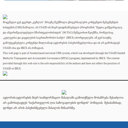
მოცემული ვებ გვერდი „ჯუმლას" ძრავზე შექმნილი უნივერსალური კონტენტის მენეჯმენტის
სისტემის (CMS) ნაწილია. ის USAID-ის მიერ დაფინანსებული პროგრამის "მედია გამჭვირვალე
და ანგარიშვალდებული მმართველობისთვის" (M-TAG) მეშვეობით შეიქმნა, რომელსაც
„კვლევისა და გაცვლების საერთაშორისო საბჭო" (IREX) ახორციელებს. ამ ვებ საიტზე
გამოქვეყნებული კონტენტი მთლიანად ავტორების პასუხისმგებლობაა და ის არ გამოხატავს
USAID-ისა და IREX-ის პოზიციას.
This web page is part of Joomla based universal CMS system, which was developed through the USAID funded
Media for Transparent and Accountable Governance (MTAG) program, implemented by IREX. The content
provided through this web-site is the sole responsibility of the authors and does not reflect the position of
USAID or IREX.
ავტორის/ავტორების მიერ საინფორმაციო მასალაში გამოთქმული მოსაზრება შესაძლოა
არ გამოხატავდეს "საქართველოს ღია საზოგადოების ფონდის" პოზიციას. შესაბამისად,
ფონდი არ არის პასუხისმგებელი მასალის შინაარსზე.