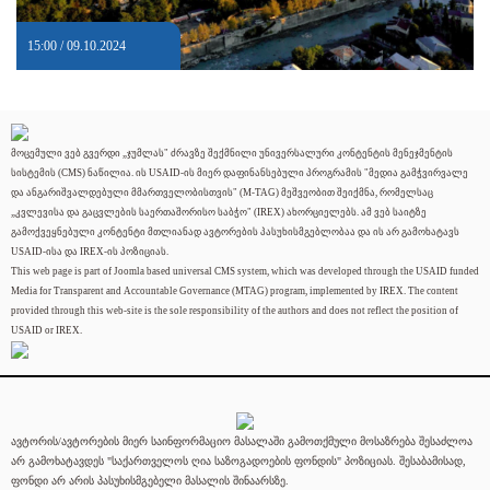
15:00 / 09.10.2024
მოცემული ვებ გვერდი „ჯუმლას" ძრავზე შექმნილი უნივერსალური კონტენტის მენეჯმენტის
სისტემის (CMS) ნაწილია. ის USAID-ის მიერ დაფინანსებული პროგრამის "მედია გამჭვირვალე
და ანგარიშვალდებული მმართველობისთვის" (M-TAG) მეშვეობით შეიქმნა, რომელსაც
„კვლევისა და გაცვლების საერთაშორისო საბჭო" (IREX) ახორციელებს. ამ ვებ საიტზე
გამოქვეყნებული კონტენტი მთლიანად ავტორების პასუხისმგებლობაა და ის არ გამოხატავს
USAID-ისა და IREX-ის პოზიციას.
This web page is part of Joomla based universal CMS system, which was developed through the USAID funded
Media for Transparent and Accountable Governance (MTAG) program, implemented by IREX. The content
provided through this web-site is the sole responsibility of the authors and does not reflect the position of
USAID or IREX.
ავტორის/ავტორების მიერ საინფორმაციო მასალაში გამოთქმული მოსაზრება შესაძლოა
არ გამოხატავდეს "საქართველოს ღია საზოგადოების ფონდის" პოზიციას. შესაბამისად,
ფონდი არ არის პასუხისმგებელი მასალის შინაარსზე.