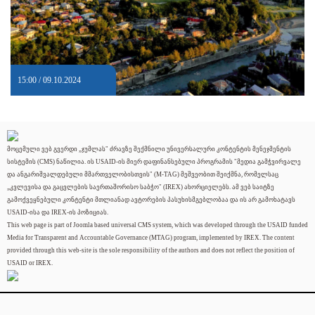
15:00 / 09.10.2024
მოცემული ვებ გვერდი „ჯუმლას" ძრავზე შექმნილი უნივერსალური კონტენტის მენეჯმენტის
სისტემის (CMS) ნაწილია. ის USAID-ის მიერ დაფინანსებული პროგრამის "მედია გამჭვირვალე
და ანგარიშვალდებული მმართველობისთვის" (M-TAG) მეშვეობით შეიქმნა, რომელსაც
„კვლევისა და გაცვლების საერთაშორისო საბჭო" (IREX) ახორციელებს. ამ ვებ საიტზე
გამოქვეყნებული კონტენტი მთლიანად ავტორების პასუხისმგებლობაა და ის არ გამოხატავს
USAID-ისა და IREX-ის პოზიციას.
This web page is part of Joomla based universal CMS system, which was developed through the USAID funded
Media for Transparent and Accountable Governance (MTAG) program, implemented by IREX. The content
provided through this web-site is the sole responsibility of the authors and does not reflect the position of
USAID or IREX.