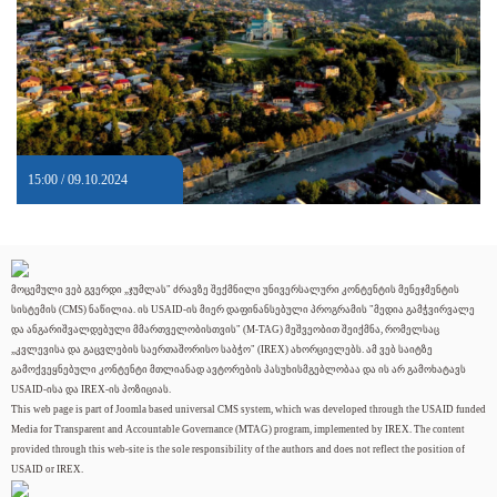
15:00 / 09.10.2024
მოცემული ვებ გვერდი „ჯუმლას" ძრავზე შექმნილი უნივერსალური კონტენტის მენეჯმენტის
სისტემის (CMS) ნაწილია. ის USAID-ის მიერ დაფინანსებული პროგრამის "მედია გამჭვირვალე
და ანგარიშვალდებული მმართველობისთვის" (M-TAG) მეშვეობით შეიქმნა, რომელსაც
„კვლევისა და გაცვლების საერთაშორისო საბჭო" (IREX) ახორციელებს. ამ ვებ საიტზე
გამოქვეყნებული კონტენტი მთლიანად ავტორების პასუხისმგებლობაა და ის არ გამოხატავს
USAID-ისა და IREX-ის პოზიციას.
This web page is part of Joomla based universal CMS system, which was developed through the USAID funded
Media for Transparent and Accountable Governance (MTAG) program, implemented by IREX. The content
provided through this web-site is the sole responsibility of the authors and does not reflect the position of
USAID or IREX.