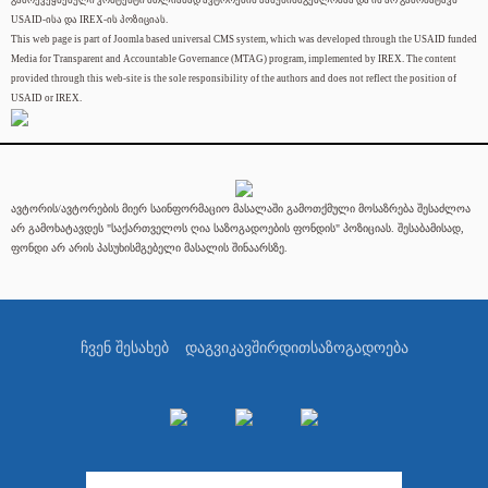
გამოქვეყნებული კონტენტი მთლიანად ავტორების პასუხისმგებლობაა და ის არ გამოხატავს
USAID-ისა და IREX-ის პოზიციას.
This web page is part of Joomla based universal CMS system, which was developed through the USAID funded
Media for Transparent and Accountable Governance (MTAG) program, implemented by IREX. The content
provided through this web-site is the sole responsibility of the authors and does not reflect the position of
USAID or IREX.
ავტორის/ავტორების მიერ საინფორმაციო მასალაში გამოთქმული მოსაზრება შესაძლოა
არ გამოხატავდეს "საქართველოს ღია საზოგადოების ფონდის" პოზიციას. შესაბამისად,
ფონდი არ არის პასუხისმგებელი მასალის შინაარსზე.
ჩვენ შესახებ
დაგვიკავშირდით
საზოგადოება