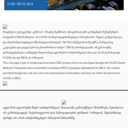
15:00 / 09.10.2024
მოცემული ვებ გვერდი „ჯუმლას" ძრავზე შექმნილი უნივერსალური კონტენტის მენეჯმენტის
სისტემის (CMS) ნაწილია. ის USAID-ის მიერ დაფინანსებული პროგრამის "მედია გამჭვირვალე
და ანგარიშვალდებული მმართველობისთვის" (M-TAG) მეშვეობით შეიქმნა, რომელსაც
„კვლევისა და გაცვლების საერთაშორისო საბჭო" (IREX) ახორციელებს. ამ ვებ საიტზე
გამოქვეყნებული კონტენტი მთლიანად ავტორების პასუხისმგებლობაა და ის არ გამოხატავს
USAID-ისა და IREX-ის პოზიციას.
This web page is part of Joomla based universal CMS system, which was developed through the USAID funded
Media for Transparent and Accountable Governance (MTAG) program, implemented by IREX. The content
provided through this web-site is the sole responsibility of the authors and does not reflect the position of
USAID or IREX.
ავტორის/ავტორების მიერ საინფორმაციო მასალაში გამოთქმული მოსაზრება შესაძლოა
არ გამოხატავდეს "საქართველოს ღია საზოგადოების ფონდის" პოზიციას. შესაბამისად,
ფონდი არ არის პასუხისმგებელი მასალის შინაარსზე.