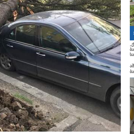
„
ბ
ს
ა
ბ