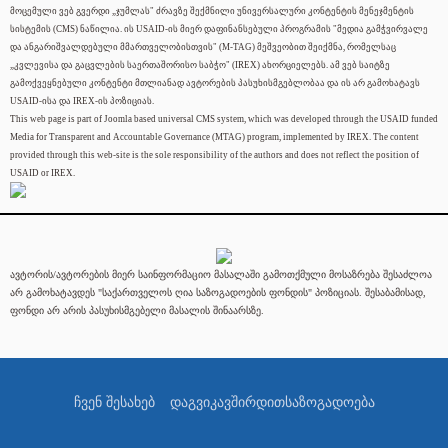
მოცემული ვებ გვერდი „ჯუმლას" ძრავზე შექმნილი უნივერსალური კონტენტის მენეჯმენტის
სისტემის (CMS) ნაწილია. ის USAID-ის მიერ დაფინანსებული პროგრამის "მედია გამჭვირვალე
და ანგარიშვალდებული მმართველობისთვის" (M-TAG) მეშვეობით შეიქმნა, რომელსაც
„კვლევისა და გაცვლების საერთაშორისო საბჭო" (IREX) ახორციელებს. ამ ვებ საიტზე
გამოქვეყნებული კონტენტი მთლიანად ავტორების პასუხისმგებლობაა და ის არ გამოხატავს
USAID-ისა და IREX-ის პოზიციას.
This web page is part of Joomla based universal CMS system, which was developed through the USAID funded
Media for Transparent and Accountable Governance (MTAG) program, implemented by IREX. The content
provided through this web-site is the sole responsibility of the authors and does not reflect the position of
USAID or IREX.
ავტორის/ავტორების მიერ საინფორმაციო მასალაში გამოთქმული მოსაზრება შესაძლოა
არ გამოხატავდეს "საქართველოს ღია საზოგადოების ფონდის" პოზიციას. შესაბამისად,
ფონდი არ არის პასუხისმგებელი მასალის შინაარსზე.
ჩვენ შესახებ
დაგვიკავშირდით
საზოგადოება