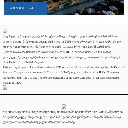
15:00 / 09.10.2024
მოცემული ვებ გვერდი „ჯუმლას" ძრავზე შექმნილი უნივერსალური კონტენტის მენეჯმენტის
სისტემის (CMS) ნაწილია. ის USAID-ის მიერ დაფინანსებული პროგრამის "მედია გამჭვირვალე
და ანგარიშვალდებული მმართველობისთვის" (M-TAG) მეშვეობით შეიქმნა, რომელსაც
„კვლევისა და გაცვლების საერთაშორისო საბჭო" (IREX) ახორციელებს. ამ ვებ საიტზე
გამოქვეყნებული კონტენტი მთლიანად ავტორების პასუხისმგებლობაა და ის არ გამოხატავს
USAID-ისა და IREX-ის პოზიციას.
This web page is part of Joomla based universal CMS system, which was developed through the USAID funded
Media for Transparent and Accountable Governance (MTAG) program, implemented by IREX. The content
provided through this web-site is the sole responsibility of the authors and does not reflect the position of
USAID or IREX.
ავტორის/ავტორების მიერ საინფორმაციო მასალაში გამოთქმული მოსაზრება შესაძლოა
არ გამოხატავდეს "საქართველოს ღია საზოგადოების ფონდის" პოზიციას. შესაბამისად,
ფონდი არ არის პასუხისმგებელი მასალის შინაარსზე.