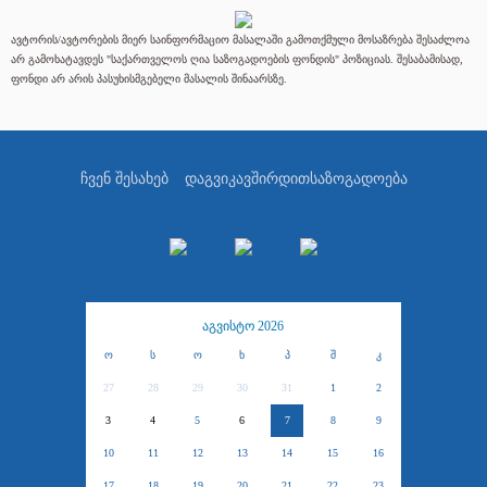
ავტორის/ავტორების მიერ საინფორმაციო მასალაში გამოთქმული მოსაზრება შესაძლოა
არ გამოხატავდეს "საქართველოს ღია საზოგადოების ფონდის" პოზიციას. შესაბამისად,
ფონდი არ არის პასუხისმგებელი მასალის შინაარსზე.
ჩვენ შესახებ
დაგვიკავშირდით
საზოგადოება
აგვისტო 2026
ო
ს
ო
ხ
პ
შ
კ
27
28
29
30
31
1
2
3
4
5
6
7
8
9
10
11
12
13
14
15
16
17
18
19
20
21
22
23