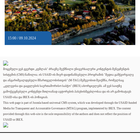
15:00 / 09.10.2024
მოცემული ვებ გვერდი „ჯუმლას" ძრავზე შექმნილი უნივერსალური კონტენტის მენეჯმენტის
სისტემის (CMS) ნაწილია. ის USAID-ის მიერ დაფინანსებული პროგრამის "მედია გამჭვირვალე
და ანგარიშვალდებული მმართველობისთვის" (M-TAG) მეშვეობით შეიქმნა, რომელსაც
„კვლევისა და გაცვლების საერთაშორისო საბჭო" (IREX) ახორციელებს. ამ ვებ საიტზე
გამოქვეყნებული კონტენტი მთლიანად ავტორების პასუხისმგებლობაა და ის არ გამოხატავს
USAID-ისა და IREX-ის პოზიციას.
This web page is part of Joomla based universal CMS system, which was developed through the USAID funded
Media for Transparent and Accountable Governance (MTAG) program, implemented by IREX. The content
provided through this web-site is the sole responsibility of the authors and does not reflect the position of
USAID or IREX.