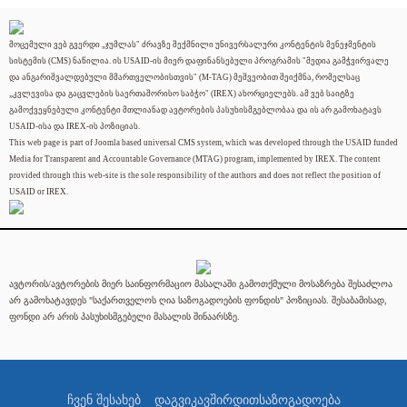
მოცემული ვებ გვერდი „ჯუმლას" ძრავზე შექმნილი უნივერსალური კონტენტის მენეჯმენტის
სისტემის (CMS) ნაწილია. ის USAID-ის მიერ დაფინანსებული პროგრამის "მედია გამჭვირვალე
და ანგარიშვალდებული მმართველობისთვის" (M-TAG) მეშვეობით შეიქმნა, რომელსაც
„კვლევისა და გაცვლების საერთაშორისო საბჭო" (IREX) ახორციელებს. ამ ვებ საიტზე
გამოქვეყნებული კონტენტი მთლიანად ავტორების პასუხისმგებლობაა და ის არ გამოხატავს
USAID-ისა და IREX-ის პოზიციას.
This web page is part of Joomla based universal CMS system, which was developed through the USAID funded
Media for Transparent and Accountable Governance (MTAG) program, implemented by IREX. The content
provided through this web-site is the sole responsibility of the authors and does not reflect the position of
USAID or IREX.
ავტორის/ავტორების მიერ საინფორმაციო მასალაში გამოთქმული მოსაზრება შესაძლოა
არ გამოხატავდეს "საქართველოს ღია საზოგადოების ფონდის" პოზიციას. შესაბამისად,
ფონდი არ არის პასუხისმგებელი მასალის შინაარსზე.
ჩვენ შესახებ
დაგვიკავშირდით
საზოგადოება