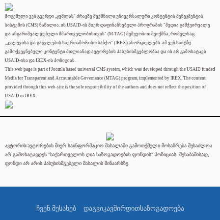
მოცემული ვებ გვერდი „ჯუმლას" ძრავზე შექმნილი უნივერსალური კონტენტის მენეჯმენტის
სისტემის (CMS) ნაწილია. ის USAID-ის მიერ დაფინანსებული პროგრამის "მედია გამჭვირვალე
და ანგარიშვალდებული მმართველობისთვის" (M-TAG) მეშვეობით შეიქმნა, რომელსაც
„კვლევისა და გაცვლების საერთაშორისო საბჭო" (IREX) ახორციელებს. ამ ვებ საიტზე
გამოქვეყნებული კონტენტი მთლიანად ავტორების პასუხისმგებლობაა და ის არ გამოხატავს
USAID-ისა და IREX-ის პოზიციას.
This web page is part of Joomla based universal CMS system, which was developed through the USAID funded
Media for Transparent and Accountable Governance (MTAG) program, implemented by IREX. The content
provided through this web-site is the sole responsibility of the authors and does not reflect the position of
USAID or IREX.
ავტორის/ავტორების მიერ საინფორმაციო მასალაში გამოთქმული მოსაზრება შესაძლოა
არ გამოხატავდეს "საქართველოს ღია საზოგადოების ფონდის" პოზიციას. შესაბამისად,
ფონდი არ არის პასუხისმგებელი მასალის შინაარსზე.
ჩვენ შესახებ
დაგვიკავშირდით
საზოგადოება