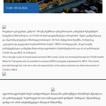
15:00 / 09.10.2024
მოცემული ვებ გვერდი „ჯუმლას" ძრავზე შექმნილი უნივერსალური კონტენტის მენეჯმენტის
სისტემის (CMS) ნაწილია. ის USAID-ის მიერ დაფინანსებული პროგრამის "მედია გამჭვირვალე
და ანგარიშვალდებული მმართველობისთვის" (M-TAG) მეშვეობით შეიქმნა, რომელსაც
„კვლევისა და გაცვლების საერთაშორისო საბჭო" (IREX) ახორციელებს. ამ ვებ საიტზე
გამოქვეყნებული კონტენტი მთლიანად ავტორების პასუხისმგებლობაა და ის არ გამოხატავს
USAID-ისა და IREX-ის პოზიციას.
This web page is part of Joomla based universal CMS system, which was developed through the USAID funded
Media for Transparent and Accountable Governance (MTAG) program, implemented by IREX. The content
provided through this web-site is the sole responsibility of the authors and does not reflect the position of
USAID or IREX.
ავტორის/ავტორების მიერ საინფორმაციო მასალაში გამოთქმული მოსაზრება შესაძლოა
არ გამოხატავდეს "საქართველოს ღია საზოგადოების ფონდის" პოზიციას. შესაბამისად,
ფონდი არ არის პასუხისმგებელი მასალის შინაარსზე.