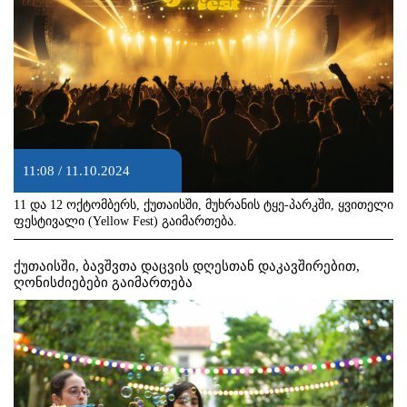
11:08 / 11.10.2024
11 და 12 ოქტომბერს, ქუთაისში, მუხრანის ტყე-პარკში, ყვითელი
ფესტივალი (Yellow Fest) გაიმართება.
ქუთაისში, ბავშვთა დაცვის დღესთან დაკავშირებით,
ღონისძიებები გაიმართება