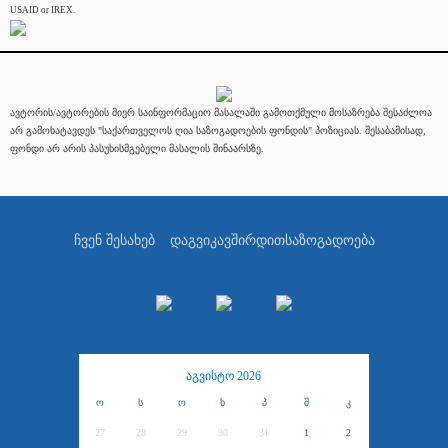
USAID or IREX.
ავტორის/ავტორების მიერ საინფორმაციო მასალაში გამოთქმული მოსაზრება შესაძლოა
არ გამოხატავდეს "საქართველოს ღია საზოგადოების ფონდის" პოზიციას. შესაბამისად,
ფონდი არ არის პასუხისმგებელი მასალის შინაარსზე.
ჩვენ შესახებ
დაგვიკავშირდით
საზოგადოება
აგვისტო 2026
ო
ს
ო
ხ
პ
შ
კ
27
28
29
30
31
1
2