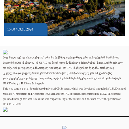
15:00 / 09.10.2024
მოცემული ვებ გვერდი „ჯუმლას" ძრავზე შექმნილი უნივერსალური კონტენტის მენეჯმენტის
სისტემის (CMS) ნაწილია. ის USAID-ის მიერ დაფინანსებული პროგრამის "მედია გამჭვირვალე
და ანგარიშვალდებული მმართველობისთვის" (M-TAG) მეშვეობით შეიქმნა, რომელსაც
„კვლევისა და გაცვლების საერთაშორისო საბჭო" (IREX) ახორციელებს. ამ ვებ საიტზე
გამოქვეყნებული კონტენტი მთლიანად ავტორების პასუხისმგებლობაა და ის არ გამოხატავს
USAID-ისა და IREX-ის პოზიციას.
This web page is part of Joomla based universal CMS system, which was developed through the USAID funded
Media for Transparent and Accountable Governance (MTAG) program, implemented by IREX. The content
provided through this web-site is the sole responsibility of the authors and does not reflect the position of
USAID or IREX.