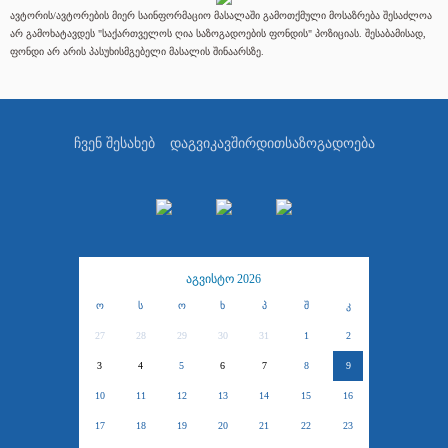
ავტორის/ავტორების მიერ საინფორმაციო მასალაში გამოთქმული მოსაზრება შესაძლოა
არ გამოხატავდეს "საქართველოს ღია საზოგადოების ფონდის" პოზიციას. შესაბამისად,
ფონდი არ არის პასუხისმგებელი მასალის შინაარსზე.
ჩვენ შესახებ
დაგვიკავშირდით
საზოგადოება
აგვისტო 2026
ო
ს
ო
ხ
პ
შ
კ
27
28
29
30
31
1
2
3
4
5
6
7
8
9
10
11
12
13
14
15
16
17
18
19
20
21
22
23