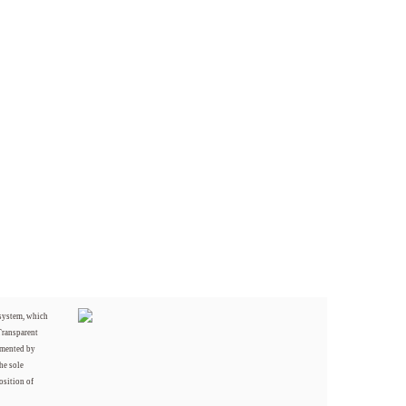
 system, which
Transparent
mented by
he sole
osition of