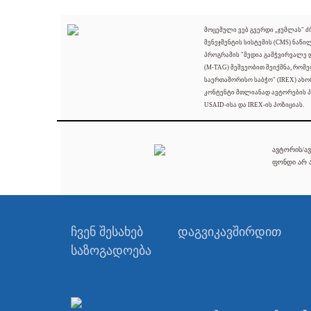
მოცემული ვებ გვერდი „ჯუმლას" 
მენეჯმენტის სისტემის (CMS) ნაწი
პროგრამის "მედია გამჭვირვალე
(M-TAG) მეშვეობით შეიქმნა, რომ
საერთაშორისო საბჭო" (IREX) ახო
კონტენტი მთლიანად ავტორების პ
USAID-ისა და IREX-ის პოზიციას.
ავტორის/ავ
ფონდი არ ა
ჩვენ შესახებ
დაგვიკავშირდით
საზოგადოება