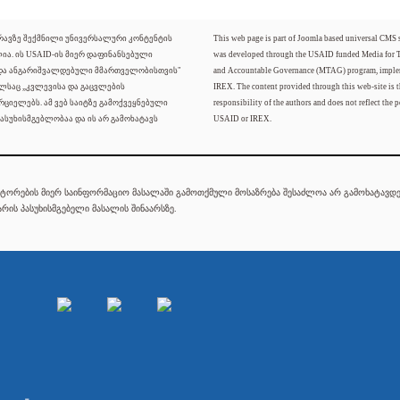
ძრავზე შექმნილი უნივერსალური კონტენტის
This web page is part of Joomla based universal CMS
ლია. ის USAID-ის მიერ დაფინანსებული
was developed through the USAID funded Media for 
 და ანგარიშვალდებული მმართველობისთვის"
and Accountable Governance (MTAG) program, imple
ელსაც „კვლევისა და გაცვლების
IREX. The content provided through this web-site is t
რციელებს. ამ ვებ საიტზე გამოქვეყნებული
responsibility of the authors and does not reflect the p
ასუხისმგებლობაა და ის არ გამოხატავს
USAID or IREX.
ტორების მიერ საინფორმაციო მასალაში გამოთქმული მოსაზრება შესაძლოა არ გამოხატავდეს
რის პასუხისმგებელი მასალის შინაარსზე.