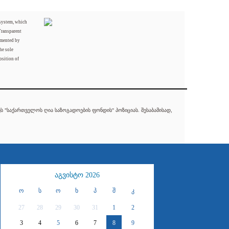
 system, which
Transparent
mented by
he sole
osition of
 "საქართველოს ღია საზოგადოების ფონდის" პოზიციას. შესაბამისად,
აგვისტო 2026
ო
ს
ო
ხ
პ
შ
კ
27
28
29
30
31
1
2
3
4
5
6
7
8
9