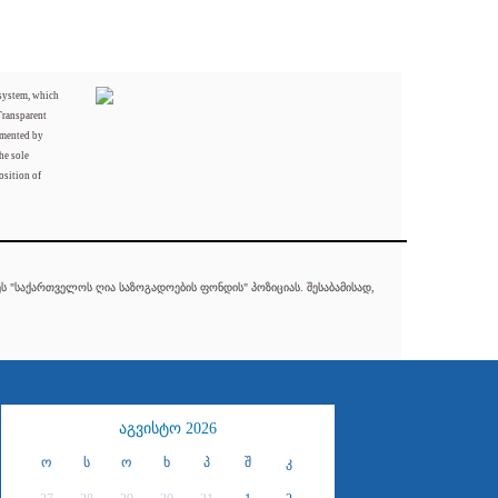
 system, which
Transparent
mented by
he sole
osition of
 "საქართველოს ღია საზოგადოების ფონდის" პოზიციას. შესაბამისად,
აგვისტო 2026
ო
ს
ო
ხ
პ
შ
კ