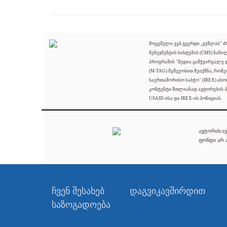
მოცემული ვებ გვერდი „ჯუმლას" 
მენეჯმენტის სისტემის (CMS) ნაწი
პროგრამის "მედია გამჭვირვალე
(M-TAG) მეშვეობით შეიქმნა, რომ
საერთაშორისო საბჭო" (IREX) ახო
კონტენტი მთლიანად ავტორების პ
USAID-ისა და IREX-ის პოზიციას.
ავტორის/ავ
ფონდი არ ა
ჩვენ შესახებ
დაგვიკავშირდით
საზოგადოება