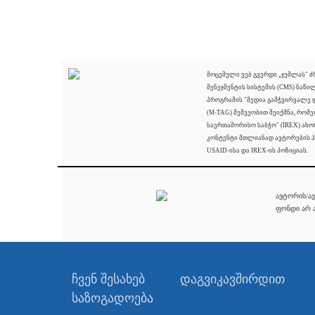
მოცემული ვებ გვერდი „ჯუმლას" 
მენეჯმენტის სისტემის (CMS) ნაწი
პროგრამის "მედია გამჭვირვალე
(M-TAG) მეშვეობით შეიქმნა, რომ
საერთაშორისო საბჭო" (IREX) ახო
კონტენტი მთლიანად ავტორების პ
USAID-ისა და IREX-ის პოზიციას.
ავტორის/ავ
ფონდი არ ა
ჩვენ შესახებ
დაგვიკავშირდით
საზოგადოება