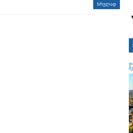
სრულად
დ
შ