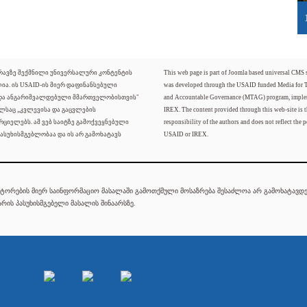
ძრავზე შექმნილი უნივერსალური კონტენტის
This web page is part of Joomla based universal CMS
ლია. ის USAID-ის მიერ დაფინანსებული
was developed through the USAID funded Media for 
 და ანგარიშვალდებული მმართველობისთვის"
and Accountable Governance (MTAG) program, imple
ელსაც „კვლევისა და გაცვლების
IREX. The content provided through this web-site is t
რციელებს. ამ ვებ საიტზე გამოქვეყნებული
responsibility of the authors and does not reflect the p
ასუხისმგებლობაა და ის არ გამოხატავს
USAID or IREX.
ტორების მიერ საინფორმაციო მასალაში გამოთქმული მოსაზრება შესაძლოა არ გამოხატავდეს
რის პასუხისმგებელი მასალის შინაარსზე.